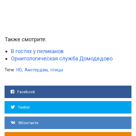
Также смотрите:
В гостях у пеликанов
Орнитологическая служба Домодедово
Теги:
HD
,
Амстердам
,
птицы
Facebook
Twitter
ВКонтакте