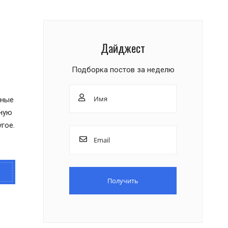
Дайджест
Подборка постов за неделю
рные
ную
гое.