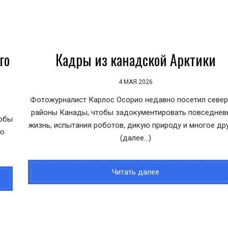
го
Кадры из канадской Арктики
4 МАЯ 2026
Фотожурналист Карлос Осорио недавно посетил севе
районы Канады, чтобы задокументировать повседнев
тобы
жизнь, испытания роботов, дикую природу и многое дру
ую
(далее…)
Читать далее