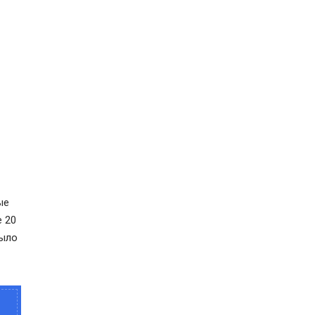
ые
 20
было