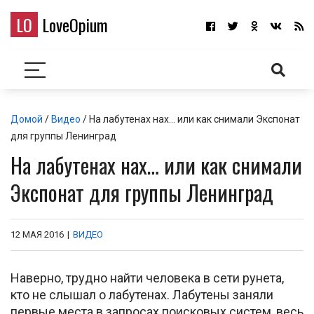
LO
LoveOpium
Домой
/
Видео
/ На лабутенах нах… или как снимали Экспонат
для группы Ленинград
На лабутенах нах… или как снимали
Экспонат для группы Ленинград
12 МАЯ 2016
|
ВИДЕО
Наверно, трудно найти человека в сети рунета,
кто не слышал о лабутенах. Лабутены заняли
первые места в запросах поисковых систем, весь