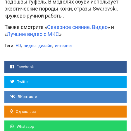
подошвы туфель. В моделях обуви использует
экзотические породы кожи, стразы Swarovski,
кружево ручной работы.
Также смотрите «
Северное сияние. Видео
» и
«
Лучшее видео с МКС
».
Теги:
HD
,
видео
,
дизайн
,
интернет
Facebook
Twitter
ВКонтакте
Однокласс
Whatsapp