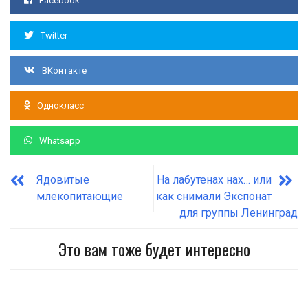
Facebook
Twitter
ВКонтакте
Однокласс
Whatsapp
Ядовитые
На лабутенах нах… или
млекопитающие
как снимали Экспонат
для группы Ленинград
Это вам тоже будет интересно