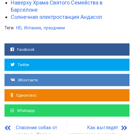
Наверху Храма Святого Семейства в
Барселоне
Солнечная электростанция Андасол
Теги:
HD
,
Испания
,
праздники
Facebook
Twitter
ВКонтакте
Однокласс
Whatsapp
Спасение собак от
Как выглядят