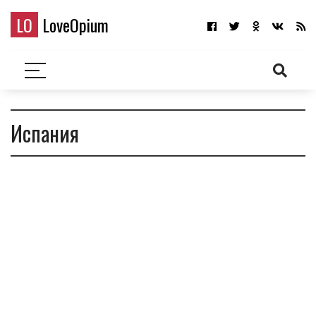
LO
LoveOpium
Испания