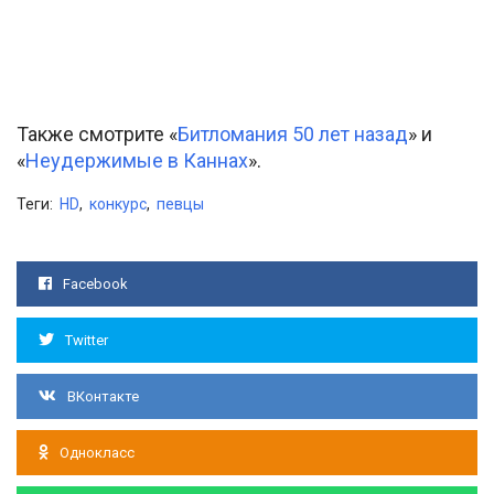
Также смотрите «
Битломания 50 лет назад
» и
«
Неудержимые в Каннах
».
Теги:
HD
,
конкурс
,
певцы
Facebook
Twitter
ВКонтакте
Однокласс