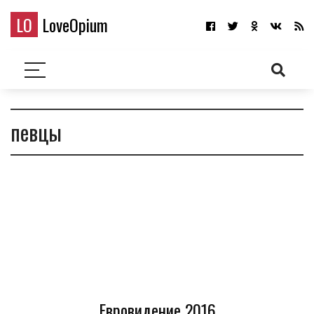
LO
LoveOpium
певцы
Евровидение 2016