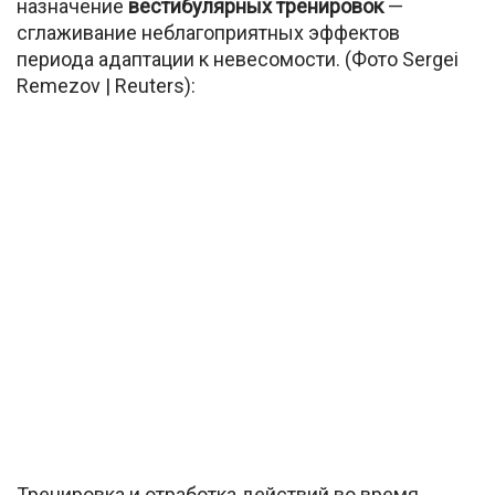
назначение
вестибулярных тренировок
—
сглаживание неблагоприятных эффектов
периода адаптации к невесомости. (Фото Sergei
Remezov | Reuters):
Тренировка и отработка действий во время