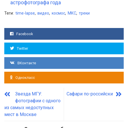
астрофотографа года
Теги:
time-lapse
,
видео
,
космос
,
МКС
,
треки
Facebook
Twitter
ВКонтакте
Однокласс
Звезда МГУ:
Сафари по-российски
фотографии с одного
из самых недоступных
мест в Москве