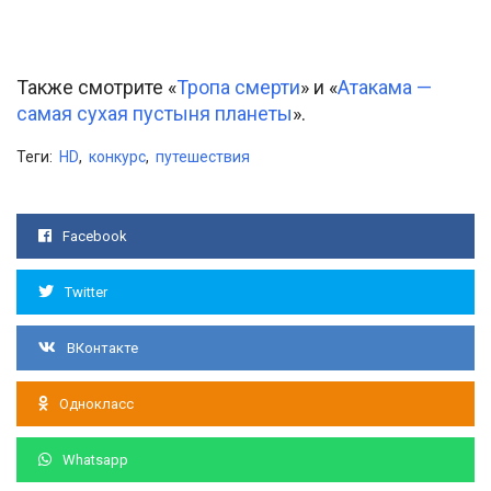
Также смотрите «
Тропа смерти
» и «
Атакама —
самая сухая пустыня планеты
».
Теги:
HD
,
конкурс
,
путешествия
Facebook
Twitter
ВКонтакте
Однокласс
Whatsapp