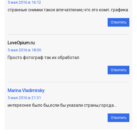
5 мая 2016 в 16:12
странные снимки.такое впечатление,что это комп. графика
Ответить
LoveOpium.ru
:
5 мая 2016 в 18:30
Просто фотограф так их обработал
Ответить
Marina Vladimirsky
:
5 мая 2016 в 21:31
интереснее было бы,если бы указали страны,города…
Ответить