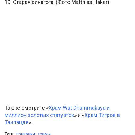
19. Старая синагога. (Фото Matthias Haker):
Также смотрите «
Храм Wat Dhammakaya и
миллион золотых статуэток
» и «
Храм Тигров в
Таиланде
».
Теги:
призраки
,
храмы