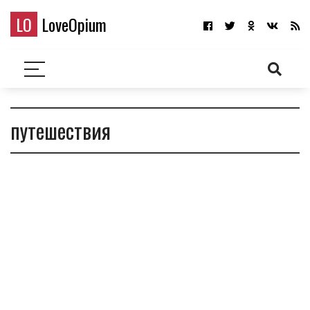
LO
LoveOpium
путешествия