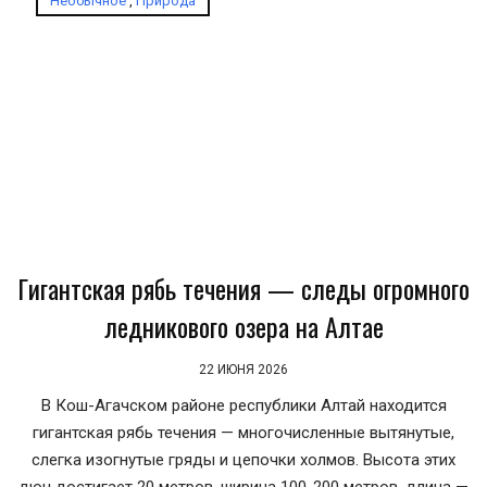
Необычное
,
Природа
Гигантская рябь течения — следы огромного
ледникового озера на Алтае
22 ИЮНЯ 2026
В Кош-Агачском районе республики Алтай находится
гигантская рябь течения — многочисленные вытянутые,
слегка изогнутые гряды и цепочки холмов. Высота этих
дюн достигает 20 метров, ширина 100-200 метров, длина —