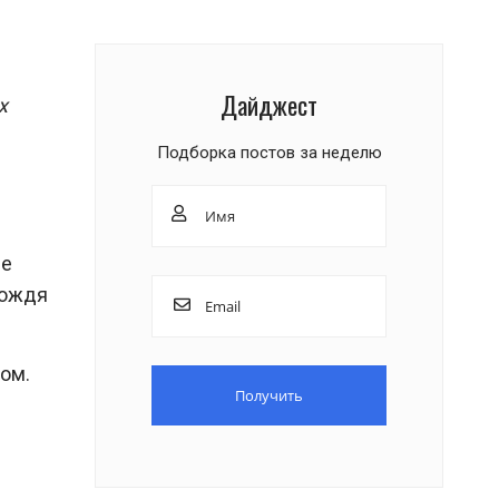
Дайджест
х
Подборка постов за неделю
не
дождя
ом.