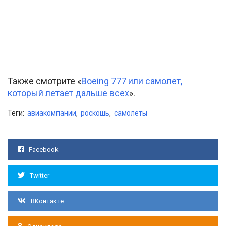
Также смотрите «
Boeing 777 или самолет,
который летает дальше всех
».
Теги:
авиакомпании
,
роскошь
,
самолеты
Facebook
Twitter
ВКонтакте