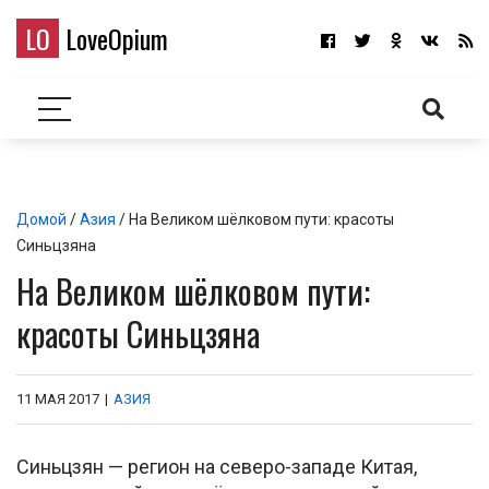
LO
LoveOpium
Домой
/
Азия
/ На Великом шёлковом пути: красоты
Синьцзяна
На Великом шёлковом пути:
красоты Синьцзяна
11 МАЯ 2017
|
АЗИЯ
Синьцзян — регион на северо-западе Китая,