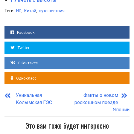
Теги:
HD
,
Китай
,
путешествия
Facebook
Twitter
ВКонтакте
Однокласс
Уникальная
Факты о новом
Колымская ГЭС
роскошном поезде
Японии
Это вам тоже будет интересно