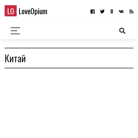
LO
LoveOpium
Китай