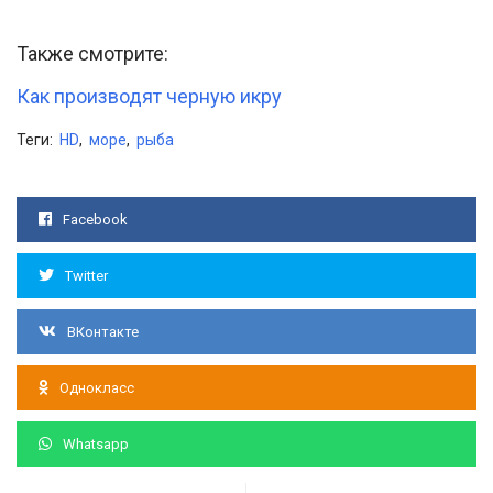
Также смотрите:
Как производят черную икру
Теги:
HD
,
море
,
рыба
Facebook
Twitter
ВКонтакте
Однокласс
Whatsapp