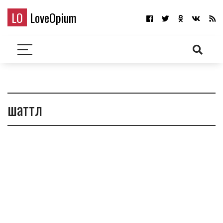
LO
LoveOpium
шаттл