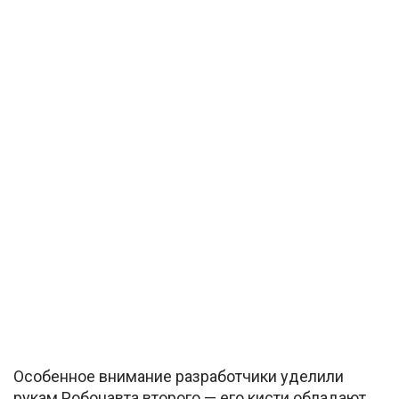
Особенное внимание разработчики уделили
рукам Робонавта второго — его кисти обладают