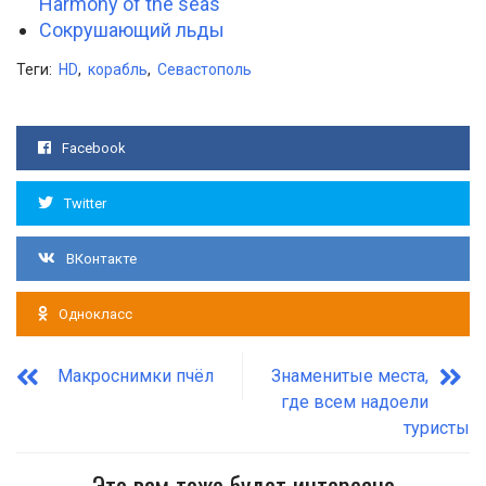
Harmony of the seas
Сокрушающий льды
Теги:
HD
,
корабль
,
Севастополь
Facebook
Twitter
ВКонтакте
Однокласс
Макроснимки пчёл
Знаменитые места,
где всем надоели
туристы
Это вам тоже будет интересно