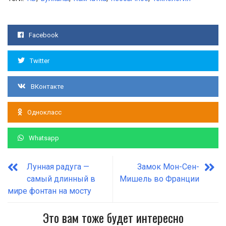
Facebook
Twitter
ВКонтакте
Однокласс
Whatsapp
Лунная радуга —
Замок Мон-Сен-
самый длинный в
Мишель во Франции
мире фонтан на мосту
Это вам тоже будет интересно