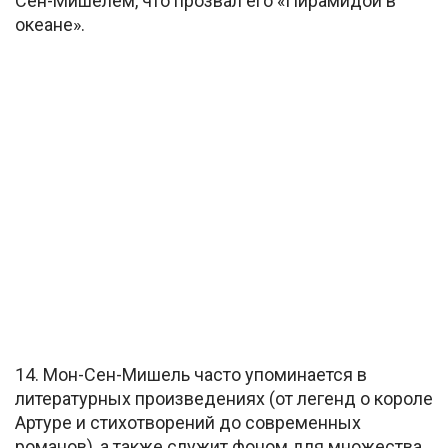
Сен-Мишелем, что прозвал его «Пирамидой в
океане».
14. Мон-Сен-Мишель часто упоминается в
литературных произведениях (от легенд о короле
Артуре и стихотворений до современных
романов), а также служит фоном для множества