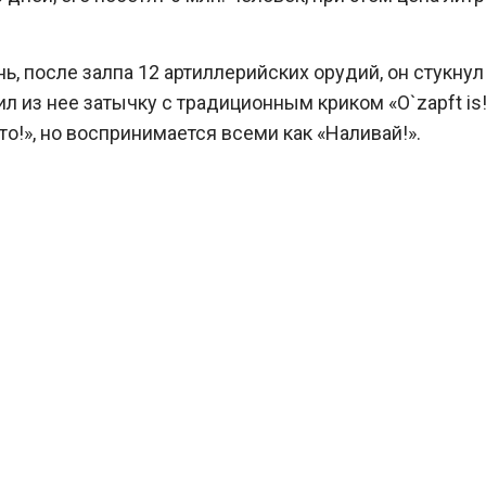
ь, после залпа 12 артиллерийских орудий, он стукнул
л из нее затычку с традиционным криком «O`zapft is
о!», но воспринимается всеми как «Наливай!».