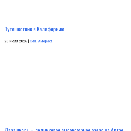
Путешествие в Калифорнию
|
20 июля 2026
Сев. Америка
Дарашколь – ледниковое высокогорное озеро на Алтае