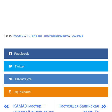
Теги:
космос
,
планеты
,
познавательно
,
солнце
Facebook
Twitter
ВКонтакте
Однокласс
КАМАЗ-мастер —
Настоящая балийская