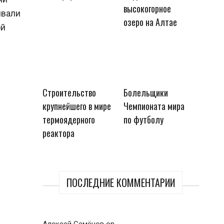
высокогорное
ивали
озеро на Алтае
ой
Строительство
Болельщики
крупнейшего в мире
Чемпионата мира
термоядерного
по футболу
реактора
ПОСЛЕДНИЕ КОММЕНТАРИИ
Алексей Семёнов
on