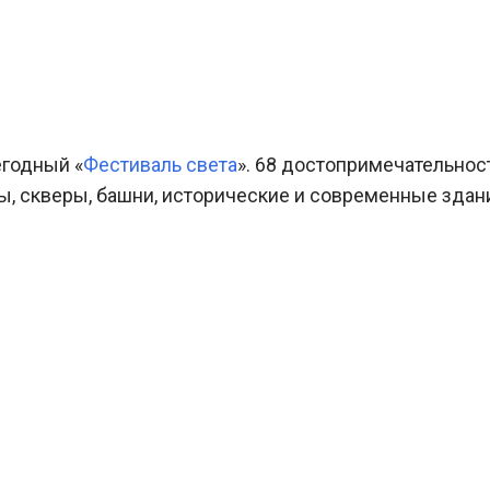
егодный «
Фестиваль света
». 68 достопримечательно
ры, скверы, башни, исторические и современные зда