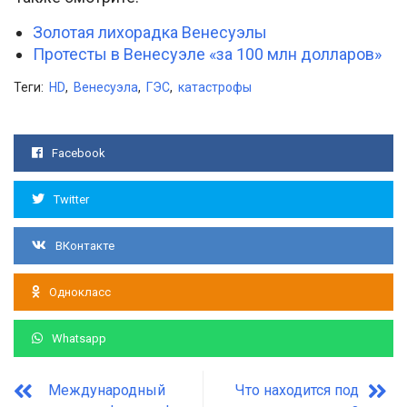
Золотая лихорадка Венесуэлы
Протесты в Венесуэле «за 100 млн долларов»
Теги:
HD
,
Венесуэла
,
ГЭС
,
катастрофы
Facebook
Twitter
ВКонтакте
Однокласс
Whatsapp
Международный
Что находится под