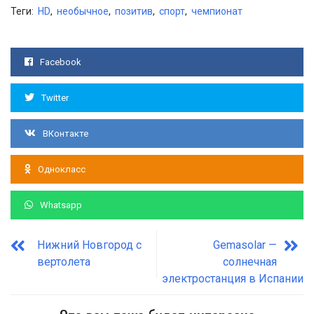
Теги:
HD
,
необычное
,
позитив
,
спорт
,
чемпионат
Facebook
Twitter
ВКонтакте
Однокласс
Whatsapp
Нижний Новгород с
Gemasolar —
вертолета
солнечная
электростанция в Испании