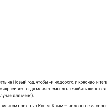
ть на Новый год, чтобы «и недорого, и красиво, и теп
но «красиво» тогда меняет смысл на «набить живот ед
случае для меня).
риантом поехать в Крым. Крым — недорогое удоволь