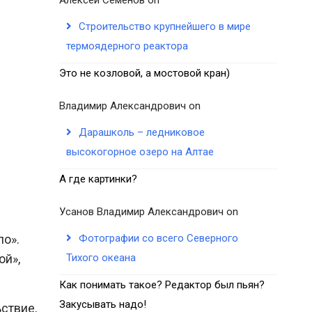
Строительство крупнейшего в мире
термоядерного реактора
Это не козловой, а мостовой кран)
Владимир Александрович
on
Дарашколь – ледниковое
высокогорное озеро на Алтае
А где картинки?
Усанов Владимир Александрович
on
Фотографии со всего Северного
ло».
Тихого океана
ой»,
Как понимать такое? Редактор был пьян?
Закусывать надо!
ствие,