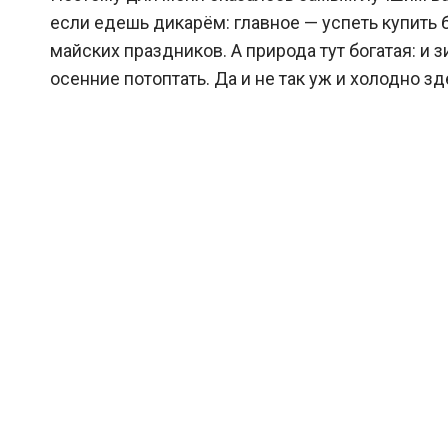
если едешь дикарём: главное — успеть купить б
майских праздников. А природа тут богатая: и з
осенние потоптать. Да и не так уж и холодно зд