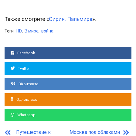
Также смотрите «
Сирия. Пальмира
».
Теги:
HD
,
В мире
,
война
Facebook
Twitter
ВКонтакте
Однокласс
Whatsapp
Путешествие к
Москва под облаками