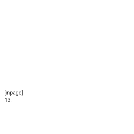
[inpage]
13.