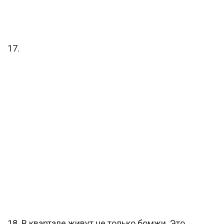
17.
18. В квартале живут не только бомжи. Это