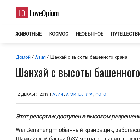
LO
LoveOpium
ЖИВОТНЫЕ
КОСМОС
НЕОБЫЧНОЕ
ПУТЕШЕСТВ
Домой
/
Азия
/ Шанхай с высоты башенного крана
Шанхай с высоты башенного
12 ДЕКАБРЯ 2013
|
АЗИЯ
,
АРХИТЕКТУРА
,
ФОТО
Этот репортаж доступен в высоком разрешен
Wei Gensheng — обычный крановщик, работающ
Шанхайской башни (632 метра согласно проекту