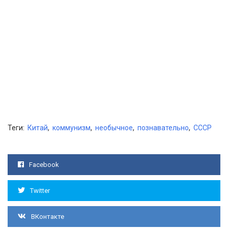
Теги:
Китай
,
коммунизм
,
необычное
,
познавательно
,
СССР
Facebook
Twitter
ВКонтакте