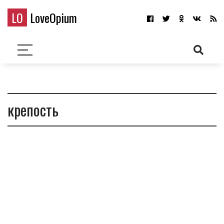
LO
LoveOpium
крепость