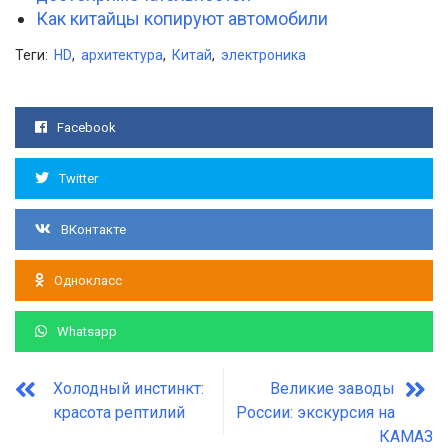
Как китайцы копируют автомобили
Теги:
HD
,
архитектура
,
Китай
,
электроника
Facebook
Twitter
ВКонтакте
Однокласс
Whatsapp
Холодный инстинкт:
Великие заводы
красота рептилий
России: экскурсия на
КАМАЗ