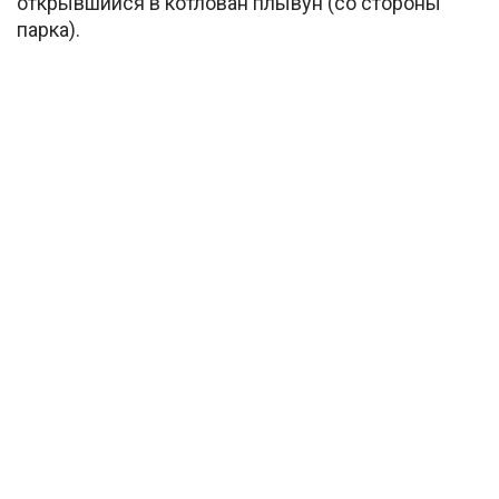
открывшийся в котлован плывун (со стороны
парка).