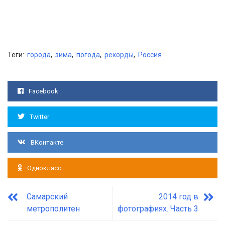
Теги:
города
,
зима
,
погода
,
рекорды
,
Россия
Facebook
Twitter
ВКонтакте
Однокласс
Самарский
2014 год в
метрополитен
фотографиях. Часть 3