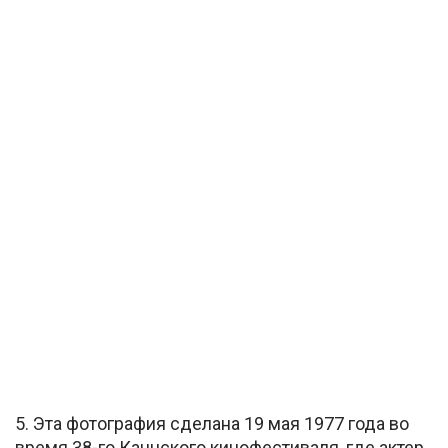
5. Эта фотография сделана 19 мая 1977 года во
время 38-го Каннского кинофестиваля, где актер