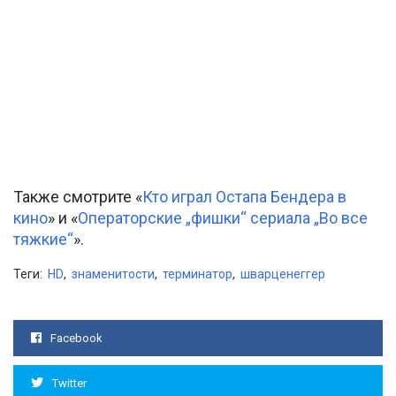
Также смотрите «
Кто играл Остапа Бендера в
кино
» и «
Операторские „фишки“ сериала „Во все
тяжкие“
».
Теги:
HD
,
знаменитости
,
терминатор
,
шварценеггер
Facebook
Twitter