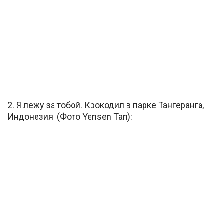
2. Я лежу за тобой. Крокодил в парке Тангеранга,
Индонезия. (Фото Yensen Tan):