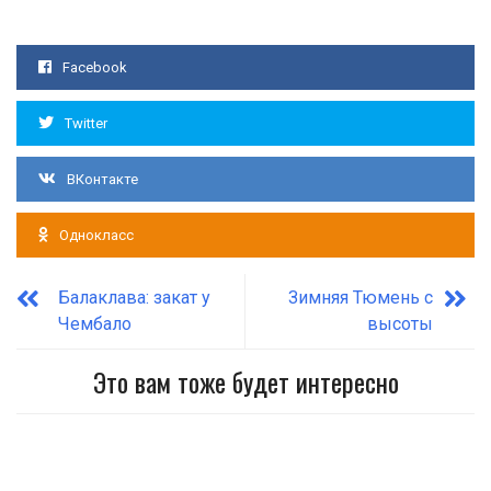
Facebook
Twitter
ВКонтакте
Однокласс
Балаклава: закат у
Зимняя Тюмень с
Чембало
высоты
Это вам тоже будет интересно