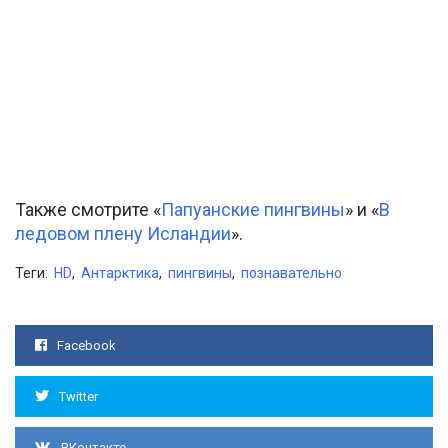
Также смотрите «
Папуанские пингвины
» и «
В
ледовом плену Исландии
».
Теги:
HD
,
Антарктика
,
пингвины
,
познавательно
Facebook
Twitter
ВКонтакте