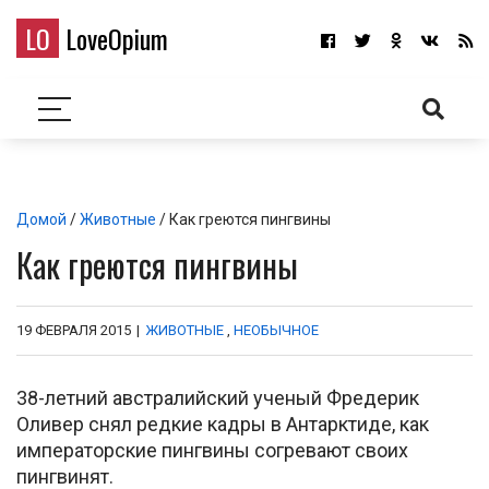
LO
LoveOpium
Домой
/
Животные
/ Как греются пингвины
Как греются пингвины
19 ФЕВРАЛЯ 2015
|
ЖИВОТНЫЕ
,
НЕОБЫЧНОЕ
38-летний австралийский ученый Фредерик
Оливер снял редкие кадры в Антарктиде, как
императорские пингвины согревают своих
пингвинят.