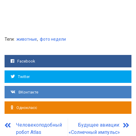
Теги:
животные
,
фото недели
Facebook
Twitter
ВКонтакте
Однокласс
Человекоподобный
Будущее авиации:
робот Atlas
«Солнечный импульс»