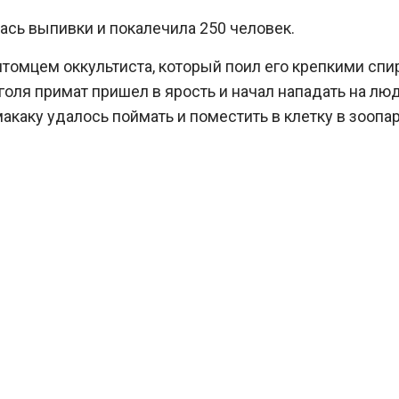
ась выпивки и покалечила 250 человек.
омцем оккультиста, который поил его крепкими спир
оля примат пришел в ярость и начал нападать на лю
каку удалось поймать и поместить в клетку в зоопар