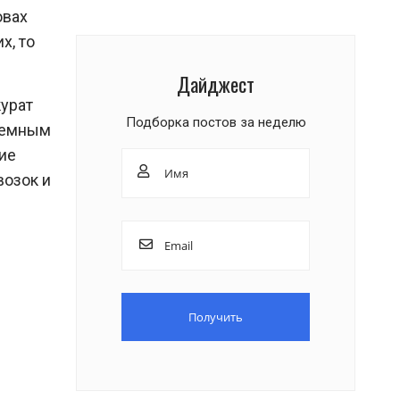
овах
х, то
Дайджест
урат
Подборка постов за неделю
аземным
ие
возок и