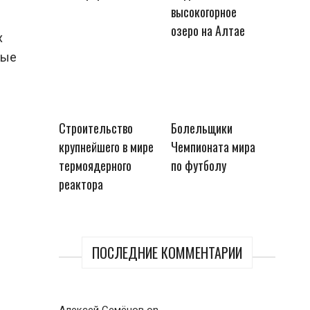
высокогорное
озеро на Алтае
х
ные
Строительство
Болельщики
крупнейшего в мире
Чемпионата мира
термоядерного
по футболу
реактора
ПОСЛЕДНИЕ КОММЕНТАРИИ
Алексей Семёнов
on