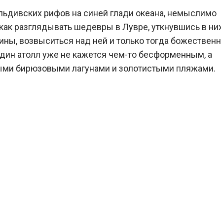
ьдивских рифов на синей глади океана, немыслимо
и как разглядывать шедевры в Лувре, уткнувшись в ни
тины, возвыситься над ней и только тогда божествен
дин атолл уже не кажется чем-то бесформенным, а
глыми бирюзовыми лагунами и золотистыми пляжами.