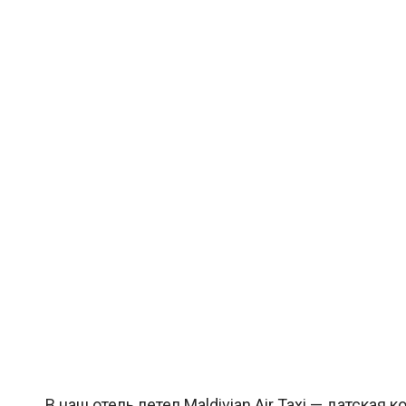
В наш отель летел Maldivian Air Taxi — датска