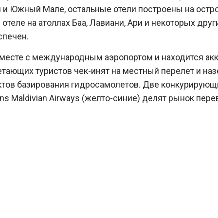
й и Южный Мале, остальные отели построены на остр
отеле на атоллах Баа, Лавиани, Ари и некоторых други
спечен.
вместе с международным аэропортом и находится акк
летающих туристов чек-инят на местный перелет и н
нктов базирования гидросамолетов. Две конкурирующ
rans Maldivian Airways (желто-синие) делят рынок пере