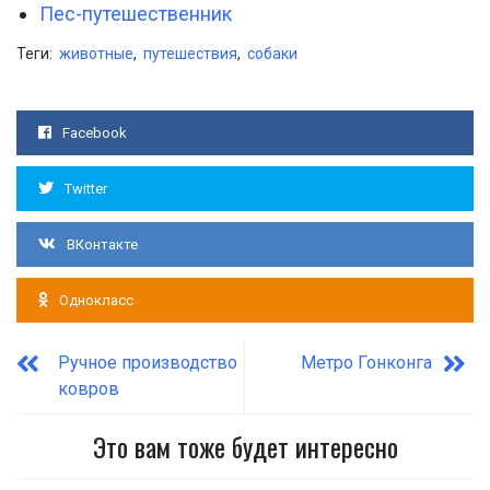
Пес-путешественник
Теги:
животные
,
путешествия
,
собаки
Facebook
Twitter
ВКонтакте
Однокласс
Ручное производство
Метро Гонконга
ковров
Это вам тоже будет интересно