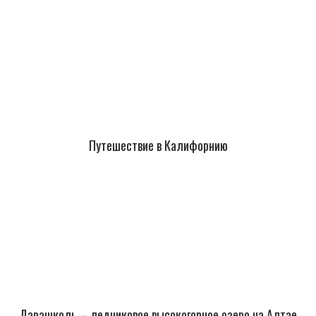
Путешествие в Калифорнию
Дарашколь – ледниковое высокогорное озеро на Алтае