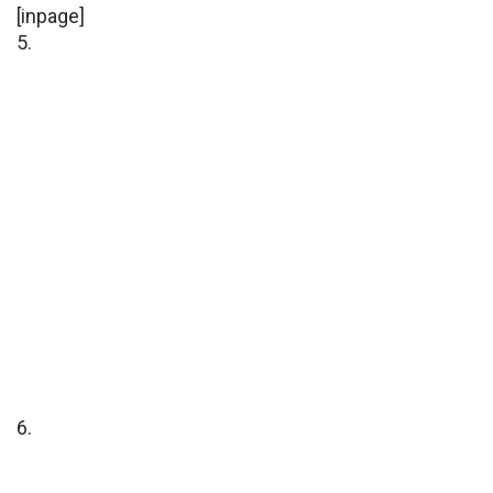
[inpage]
5.
6.