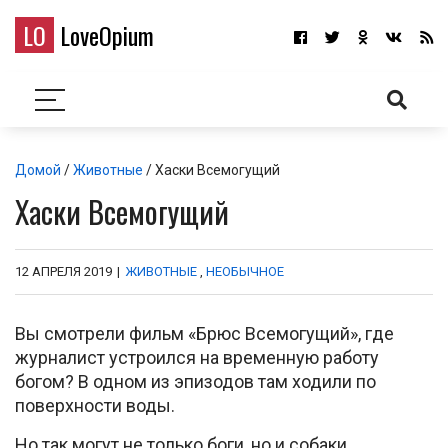
LO
LoveOpium
Домой
/
Животные
/ Хаски Всемогущий
Хаски Всемогущий
12 АПРЕЛЯ 2019
|
ЖИВОТНЫЕ
,
НЕОБЫЧНОЕ
Вы смотрели фильм «Брюс Всемогущий», где
журналист устроился на временную работу
богом? В одном из эпизодов там ходили по
поверхности воды.
Но так могут не только боги, но и собаки.