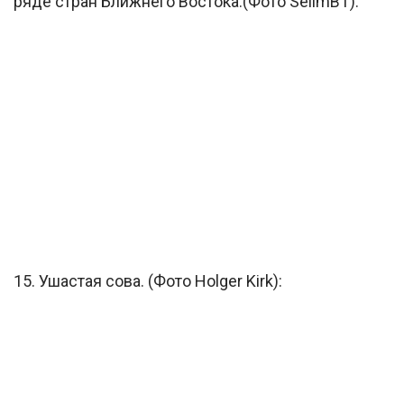
ряде стран Ближнего Востока.(Фото SelimBT):
15. Ушастая сова. (Фото Holger Kirk):