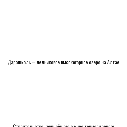
Дарашколь – ледниковое высокогорное озеро на Алтае
Строительство крупнейшего в мире термоядерного