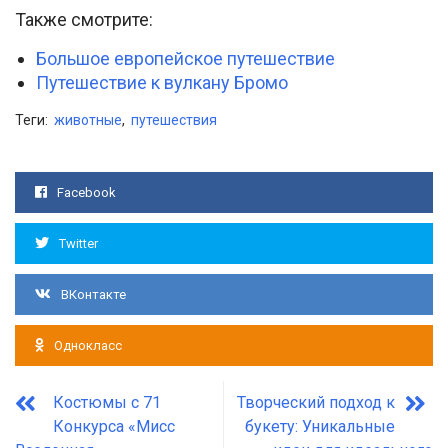
Также смотрите:
Большое европейское путешествие
Путешествие к вулкану Бромо
Теги:
животные
,
путешествия
Facebook
Twitter
ВКонтакте
Однокласс
Костюмы с 71
Творческий подход к
Конкурса «Мисс
букету: Уникальные