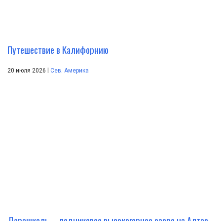
Путешествие в Калифорнию
|
20 июля 2026
Сев. Америка
Дарашколь – ледниковое высокогорное озеро на Алтае