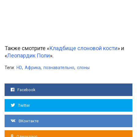
Также смотрите «
Кладбище слоновой кости
» и
«
Леопардик Поли
».
Теги:
HD
,
Африка
,
познавательно
,
слоны
Facebook
Twitter
ВКонтакте
Однокласс