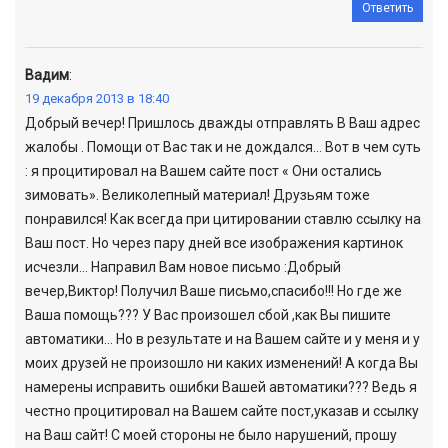
Ответить
Вадим
:
19 декабря 2013 в 18:40
Добрый вечер! Пришлось дважды отправлять В Ваш адрес
жалобы . Помощи от Вас так и не дождался… Вот в чем суть
: я процитировал на Вашем сайте пост « Они остались
зимовать». Великолепный материал! Друзьям тоже
понравился! Как всегда при цитировании ставлю ссылку на
Ваш пост. Но через пару дней все изображения картинок
исчезли… Направил Вам новое письмо :Добрый
вечер,Виктор! Получил Ваше письмо,спасибо!!! Но где же
Ваша помощь??? У Вас произошел сбой ,как Вы пишите
автоматики… Но в результате и на Вашем сайте и у меня и у
моих друзей не произошло ни каких изменений! А когда Вы
намерены исправить ошибки Вашей автоматики??? Ведь я
честно процитировал на Вашем сайте пост,указав и ссылку
на Ваш сайт! С моей стороны не было нарушений, прошу