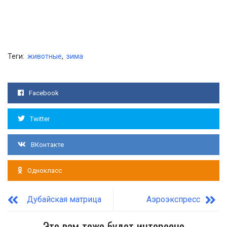
Теги:
животные
,
зима
Facebook
Twitter
ВКонтакте
Однокласс
Дубайская матрица
Аэроэкспресс
Это вам тоже будет интересно